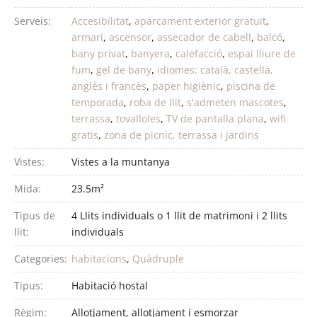
Serveis:
Accesibilitat
,
aparcament exterior gratuït
,
armari
,
ascensor
,
assecador de cabell
,
balcó
,
bany privat
,
banyera
,
calefacció
,
espai lliure de
fum
,
gel de bany
,
idiomes: català, castellà,
anglès i francès
,
paper higiènic
,
piscina de
temporada
,
roba de llit
,
s'admeten mascotes
,
terrassa
,
tovalloles
,
TV de pantalla plana
,
wifi
gratis
,
zona de picnic, terrassa i jardins
Vistes:
Vistes a la muntanya
Mida:
23.5m²
Tipus de
4 Llits individuals o 1 llit de matrimoni i 2 llits
llit:
individuals
Categories:
habitacions
,
Quàdruple
Tipus:
Habitació hostal
Règim:
Allotjament
,
allotjament i esmorzar