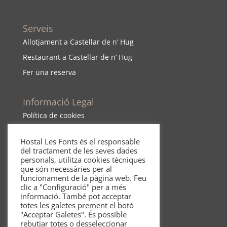
Serveis
Allotjament a Castellar de n’ Hug
Restaurant a Castellar de n’ Hug
Fer una reserva
Informació Legal
Política de cookies
Política de cancel·
lació
Hostal Les Fonts és el responsable
Política de mascotes
del tractament de les seves dades
personals, utilitza cookies tècniques
Avís Legal
que són necessàries per al
Polí
tica de privacitat
funcionament de la pàgina web. Feu
clic a "Configuració" per a més
informació. També pot acceptar
totes les galetes prement el botó
"Acceptar Galetes". És possible
rebutjar totes o desseleccionar