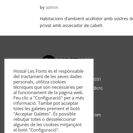
by
admin
Habitacions d’ambient acollidor amb sostres de
privat amb assecador de cabell.
Hostal Les Fonts és el responsable
del tractament de les seves dades
Ctra. a Castellar Km. 8 BV-4031
personals, utilitza cookies
tècniques que són necessàries per
08696 Castellar de n’ Hug (Bcn)
al funcionament de la pàgina web.
Tlf. 93.825.70.89
Feu clic a "Configuració" per a més
informació. També pot acceptar
Whatsapp 622.499.867
totes les galetes prement el botó
"Acceptar Galetes". És possible
mail:
info@hostallesfonts.com
rebutjar totes o desseleccionar
algunes de les cookies mitjançant
el botó "Configuració".