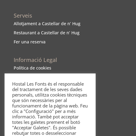
Serveis
Allotjament a Castellar de n’ Hug
Restaurant a Castellar de n’ Hug
Fer una reserva
Informació Legal
Política de cookies
Política de cancel·
lació
Hostal Les Fonts és el responsable
Política de mascotes
del tractament de les seves dades
personals, utilitza cookies tècniques
Avís Legal
que són necessàries per al
Polí
tica de privacitat
funcionament de la pàgina web. Feu
clic a "Configuració" per a més
informació. També pot acceptar
totes les galetes prement el botó
"Acceptar Galetes". És possible
rebutjar totes o desseleccionar