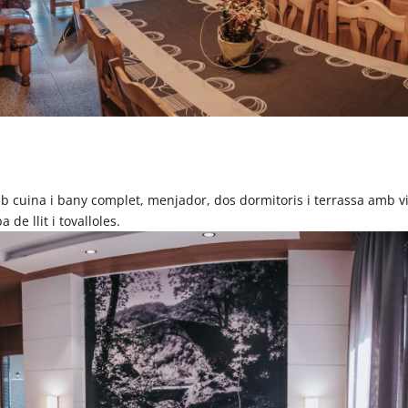
b cuina i bany complet, menjador, dos dormitoris i terrassa amb v
 de llit i tovalloles.