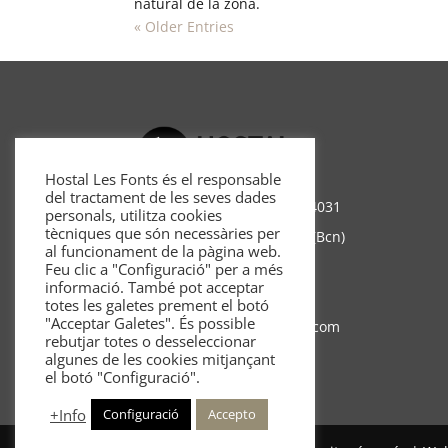
natural de la zona.
« Older Entries
Hostal Les Fonts és el responsable
del tractament de les seves dades
Ctra. a Castellar Km. 8 BV-4031
personals, utilitza cookies
tècniques que són necessàries per
08696 Castellar de n’ Hug (Bcn)
al funcionament de la pàgina web.
Tlf. 93.825.70.89
Feu clic a "Configuració" per a més
informació. També pot acceptar
Whatsapp 622.499.867
totes les galetes prement el botó
"Acceptar Galetes". És possible
mail:
info@hostallesfonts.com
rebutjar totes o desseleccionar
algunes de les cookies mitjançant
el botó "Configuració".
+Info
Configuració
Accepto