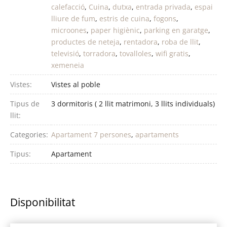
calefacció
,
Cuina
,
dutxa
,
entrada privada
,
espai
lliure de fum
,
estris de cuina
,
fogons
,
microones
,
paper higiènic
,
parking en garatge
,
productes de neteja
,
rentadora
,
roba de llit
,
televisió
,
torradora
,
tovalloles
,
wifi gratis
,
xemeneia
Vistes:
Vistes al poble
Tipus de
3 dormitoris ( 2 llit matrimoni, 3 llits individuals)
llit:
Categories:
Apartament 7 persones
,
apartaments
Tipus:
Apartament
Disponibilitat