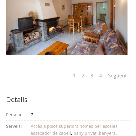
1
2
3
4
Següent
Detalls
Persones:
7
Serveis:
Accès a pisos superiors només per escales
,
assecador de cabell
,
bany privat
,
banyera
,