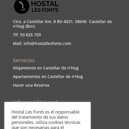
Ctra. a Castellar Km. 8 BV-4031, 08696 Castellar de
n’Hug (Bcn)
Tlf. 93 825 709
Mail: info@hostallesfonts.com
Servicios
Alojamiento en Castellar de n’Hug
Apartamentos en Castellar de n’Hug
Hacer una Reserva
Información Legal
Política de cookies
Hostal Les Fonts es el responsable
del tratamiento de sus datos
Política de cancelación
personales, utiliza cookies técnicas
Política de mascotas
que son necesarias para el